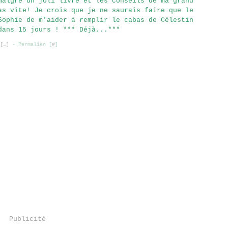
malgré un joli livre et les conseils de ma grand
as vite! Je crois que je ne saurais faire que le
Sophie de m'aider à remplir le cabas de Célestin
dans 15 jours ! *** Déjà...***
[
…
]
- Permalien [
#
]
Publicité