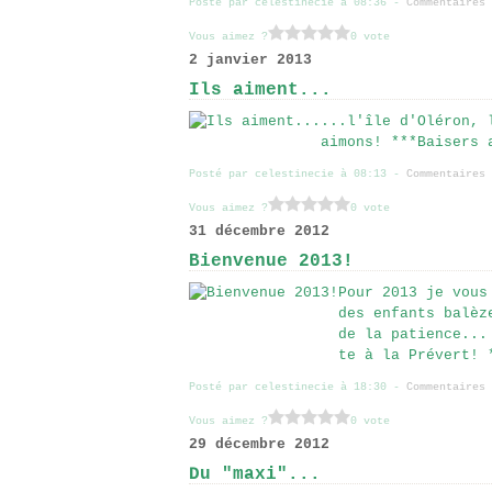
Posté par celestinecie à 08:36 -
Commentaires 
Vous aimez ?
0 vote
2 janvier 2013
Ils aiment...
...l'île d'Oléron, 
aimons! ***Baisers 
Posté par celestinecie à 08:13 -
Commentaires 
Vous aimez ?
0 vote
31 décembre 2012
Bienvenue 2013!
Pour 2013 je vous
des enfants balèz
de la patience...
te à la Prévert! 
Posté par celestinecie à 18:30 -
Commentaires 
Vous aimez ?
0 vote
29 décembre 2012
Du "maxi"...