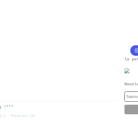
la pe
Newsl
g !***
[
…
]
- Permalien [
#
]