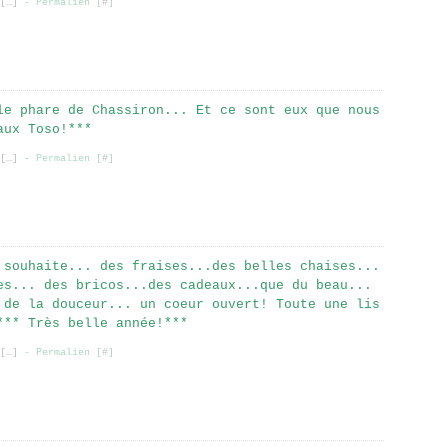
[
…
]
- Permalien [
#
]
le phare de Chassiron... Et ce sont eux que nous
aux Toso!***
[
…
]
- Permalien [
#
]
 souhaite... des fraises...des belles chaises...
es... des bricos...des cadeaux...que du beau...
 de la douceur... un coeur ouvert! Toute une lis
*** Très belle année!***
[
…
]
- Permalien [
#
]