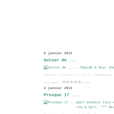
6 janvier 2013
Autour de ...
...Papido & Bia! Un
Posté par celestinecie à 08:14 -
Commentaires 
Vous aimez ?
0 vote
4 janvier 2013
Presque 17 ...
Quel bonheur tous 
row & ball. *** Br