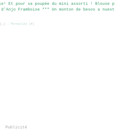
ie! Et pour sa poupée du mini assorti ! Blouse p
 d'Anjo Framboise *** Un monton de besos a nuest
[
…
]
- Permalien [
#
]
Publicité