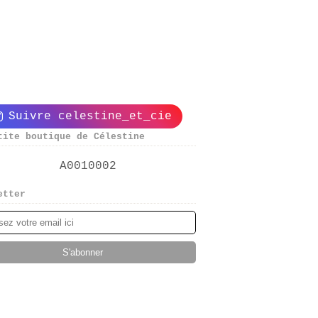
Suivre celestine_et_cie
tite boutique de Célestine
etter