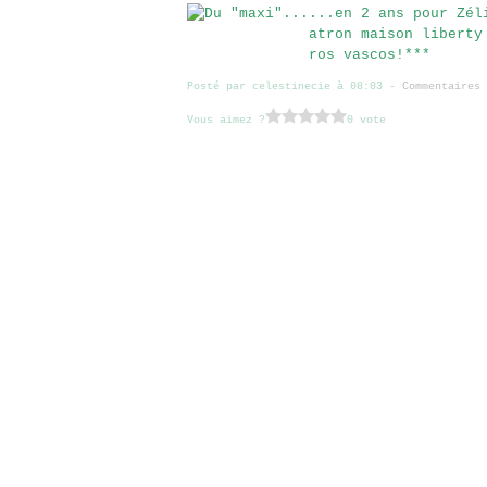
...en 2 ans pour Zél
atron maison liberty
ros vascos!***
Posté par celestinecie à 08:03 -
Commentaires 
Vous aimez ?
0 vote