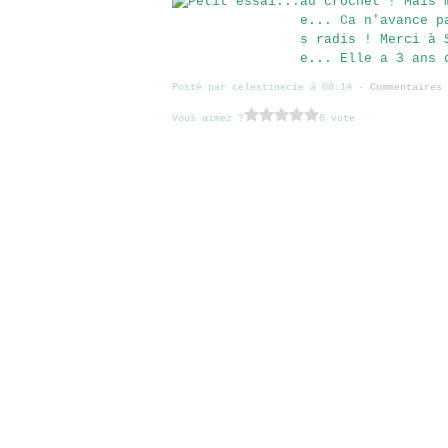
au crochet ! Mais 
e... Ca n'avance p
s radis ! Merci à 
e... Elle a 3 ans 
Posté par celestinecie à 08:14 -
Commentaires 
Vous aimez ?
0 vote