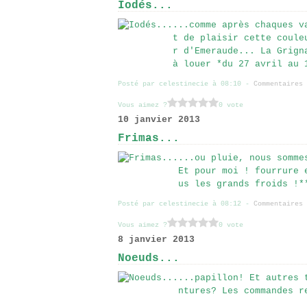
Iodés...
...comme après chaques v
t de plaisir cette coule
r d'Emeraude... La Grign
à louer *du 27 avril au 
Posté par celestinecie à 08:10 -
Commentaires 
Vous aimez ?
0 vote
10 janvier 2013
Frimas...
...ou pluie, nous somme
Et pour moi ! fourrure 
us les grands froids !*
Posté par celestinecie à 08:12 -
Commentaires 
Vous aimez ?
0 vote
8 janvier 2013
Noeuds...
...papillon! Et autres 
ntures? Les commandes r