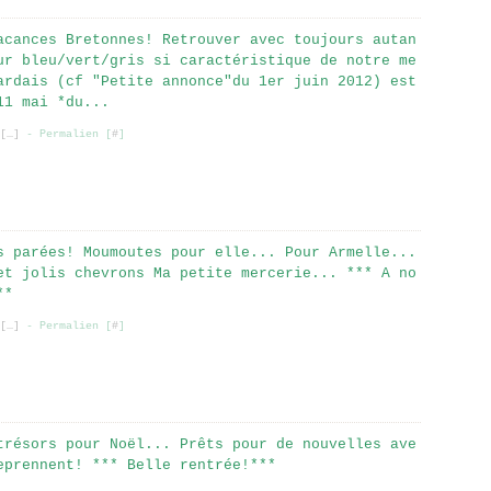
acances Bretonnes! Retrouver avec toujours autan
ur bleu/vert/gris si caractéristique de notre me
ardais (cf "Petite annonce"du 1er juin 2012) est
11 mai *du...
[
…
]
- Permalien [
#
]
s parées! Moumoutes pour elle... Pour Armelle...
et jolis chevrons Ma petite mercerie... *** A no
**
[
…
]
- Permalien [
#
]
trésors pour Noël... Prêts pour de nouvelles ave
eprennent! *** Belle rentrée!***