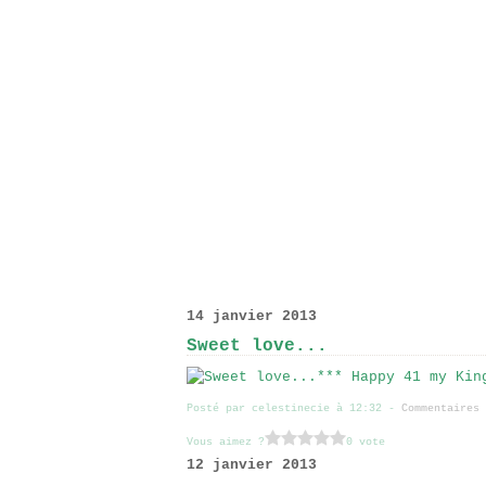
14 janvier 2013
Sweet love...
*** Happy 41 my Kin
Posté par celestinecie à 12:32 -
Commentaires 
Vous aimez ?
0 vote
12 janvier 2013