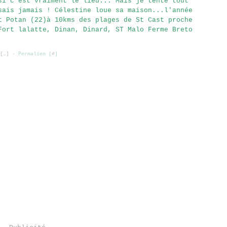
si c'est vraiment le lieu... Mais je tente tout
sais jamais ! Célestine loue sa maison...l'année
t Potan (22)à 10kms des plages de St Cast proche
Fort lalatte, Dinan, Dinard, ST Malo Ferme Breto
[
…
]
- Permalien [
#
]