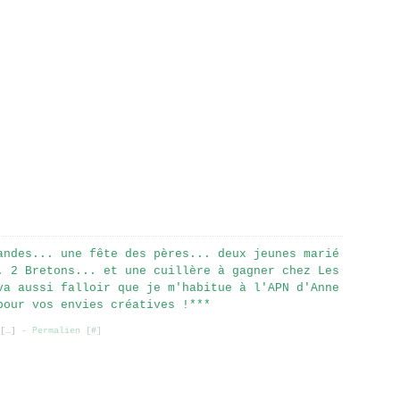
Mar
Avr
Avr
Jui
Jui
Jui
Sep
Fév
Mar
Mar
Mai
Jui
Jui
Aoû
Jan
Fév
Fév
Avr
Mai
Mai
Jui
Jan
Jan
Mar
Avr
Avr
Jui
Fév
Mar
Mar
Mai
Jan
Fév
Fév
Avr
Jan
Jan
Mar
Fév
andes... une fête des pères... deux jeunes marié
. 2 Bretons... et une cuillère à gagner chez Les
va aussi falloir que je m'habitue à l'APN d'Anne
pour vos envies créatives !***
[
…
]
- Permalien [
#
]