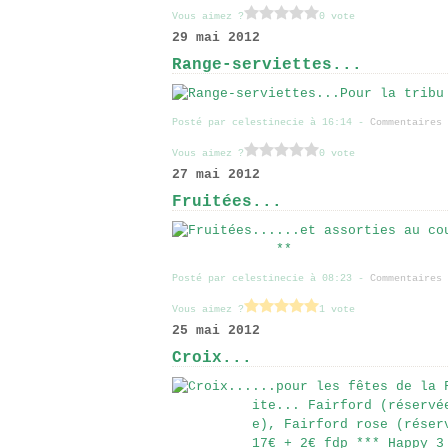
Vous aimez ?
0 vote
29 mai 2012
Range-serviettes...
Pour la tribu
Posté par celestinecie à 16:14 -
Commentaires 
Vous aimez ?
0 vote
27 mai 2012
Fruitées...
...et assorties au co
**
Posté par celestinecie à 08:23 -
Commentaires 
Vous aimez ?
1 vote
25 mai 2012
Croix...
...pour les fêtes de la 
ite... Fairford (réservé
e), Fairford rose (réser
17€ + 2€ fdp *** Happy 3