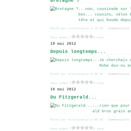
Bretagne ?
...non, cousinade sur 
bes... cousins, vélos 
tête et qui boude depu
Posté par celestinecie à 13:42 -
Commentaires 
Vous aimez ?
0 vote
19 mai 2012
Depuis longtemps...
Je cherchais 
Robe dos-nu e
Posté par celestinecie à 08:20 -
Commentaires 
Vous aimez ?
0 vote
16 mai 2012
Du Fitzgerald...
...rien que pour
ald Gros grain a
Posté par celestinecie à 08:39 -
Commentaires 
Vous aimez ?
0 vote