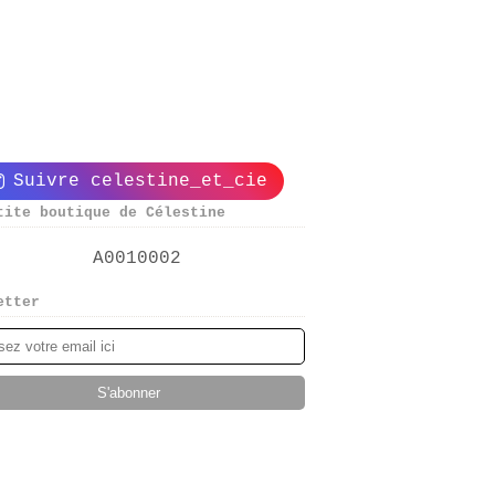
Suivre celestine_et_cie
tite boutique de Célestine
etter