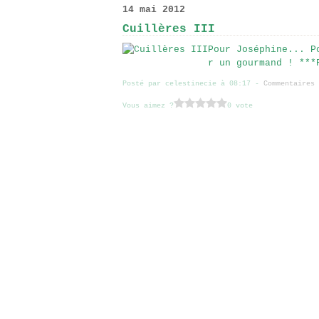
14 mai 2012
Cuillères III
Pour Joséphine... P
r un gourmand ! ***
Posté par celestinecie à 08:17 -
Commentaires 
Vous aimez ?
0 vote