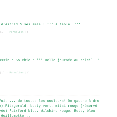
 d'Astrid & ses amis ! *** A table! ***
[
…
]
- Permalien [
#
]
ussin ! So chic ! *** Belle journée au soleil !*
[
…
]
- Permalien [
#
]
Foi, ... de toutes les couleurs! De gauche à dro
e),Fitzgerald, besty vert, mitsi rouge (réservé
vée) Fairford bleu, Wilshire rouge, Betsy bleu.
 Guillemette...