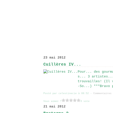
23 mai 2012
Cuillères IV...
Pour... des gourm
s... 3 artistes..
trouvailles! (Il 
-So...) ***Bravo 
Posté par celestinecie à 08:52 -
Commentaires 
Vous aimez ?
0 vote
21 mai 2012