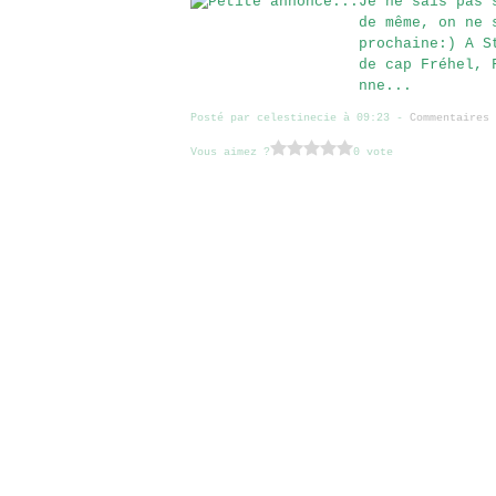
Je ne sais pas 
de même, on ne 
prochaine:) A S
de cap Fréhel, 
nne...
Posté par celestinecie à 09:23 -
Commentaires 
Vous aimez ?
0 vote