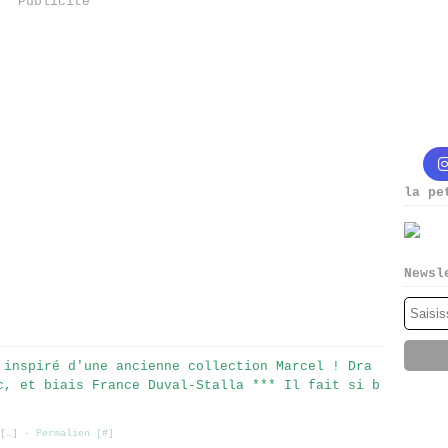
Publicité
la pe
Newsl
 inspiré d'une ancienne collection Marcel ! Dra
c, et biais France Duval-Stalla *** Il fait si b
[
…
]
- Permalien [
#
]