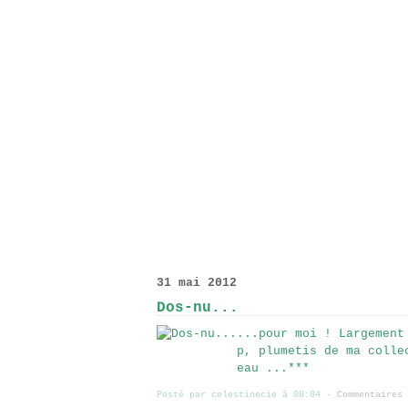
31 mai 2012
Dos-nu...
...pour moi ! Largement
p, plumetis de ma colle
eau ...***
Posté par celestinecie à 08:04 -
Commentaires 