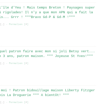
l'île d'Yeu ! Mais temps Breton ! Paysages super
& rigolades! Il n'y a que mon APN qui a fait la
is... Grrr ! ***Bravo Gd-P & Gd-M !***
[
…
]
- Permalien [
#
]
quel patron faire avec mon si joli Betsy vert...
n 3 ans, patron maison. *** Joyeuse St Yves!***
[
…
]
- Permalien [
#
]
 moi ! Patron bidouillage maison Liberty Fitzger
nis La Droguerie *** A bientôt! ***
[
…
]
- Permalien [
#
]