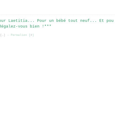
our Laetitia... Pour un bébé tout neuf... Et pou
Régalez-vous bien !***
[
…
]
- Permalien [
#
]