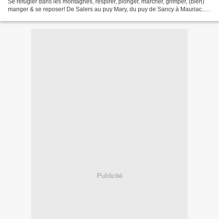
Se réfugier dans les montagnes, respirer, plonger, marcher, grimper, (bien)
manger & se reposer! De Salers au puy Mary, du puy de Sancy à Mauriac...
Quelle région magnifique!...
Publicité