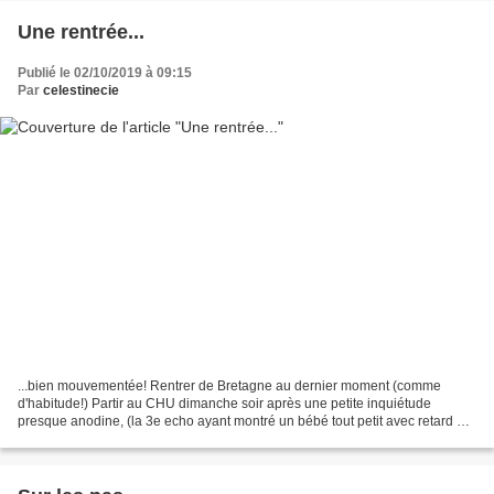
Une rentrée...
Publié le 02/10/2019 à 09:15
Par
celestinecie
...bien mouvementée! Rentrer de Bretagne au dernier moment (comme
d'habitude!) Partir au CHU dimanche soir après une petite inquiétude
presque anodine, (la 3e echo ayant montré un bébé tout petit avec retard de
croissance in utéro) Avoir une tension très...