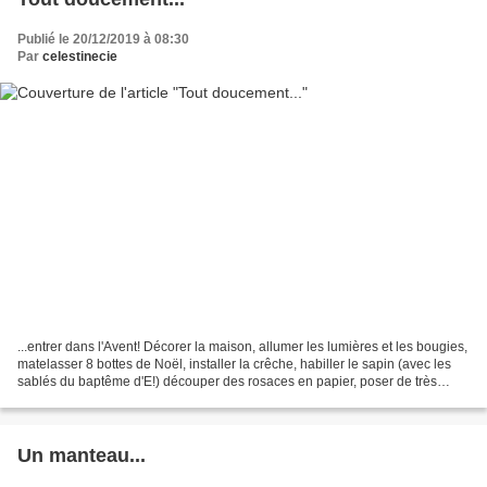
Publié le 20/12/2019 à 08:30
Par
celestinecie
...entrer dans l'Avent! Décorer la maison, allumer les lumières et les bougies,
matelasser 8 bottes de Noël, installer la crêche, habiller le sapin (avec les
sablés du baptême d'E!) découper des rosaces en papier, poser de très
jolies couronnes (merci...
Un manteau...