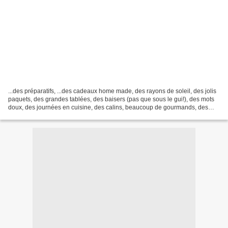
...des préparatifs, ...des cadeaux home made, des rayons de soleil, des jolis
paquets, des grandes tablées, des baisers (pas que sous le gui!), des mots
doux, des journées en cuisine, des calins, beaucoup de gourmands, des
tétées, des petites nuits, de...