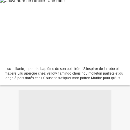
...scintillante, ...pour le baptême de son petit frère! S'inspirer de la robe bi-
matière Lilu aperçue chez Yellow flamingo choisir du molleton pailleté et du
lange à pois dorés chez Cousette trafiquer mon patron Marthe pour qu'il soit
à la bonne taille,...