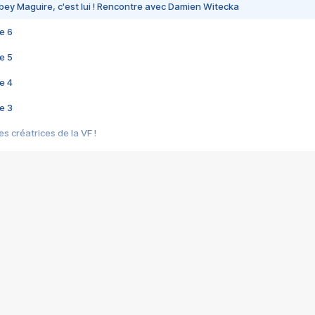
bey Maguire, c'est lui ! Rencontre avec Damien Witecka
e 6
e 5
e 4
e 3
s créatrices de la VF !
e 2
e 1
e Mektoub My Love arrive enfin ! Rencontre avec Shaïn Boumedine et Sal
i : après Toni en famille
elle réalise le bouleversant Dites lui que je l'aime
ais ! Rencontre autour de Vie privée de Rebecca Zlotowski
 de Marguerite, Grave... Rencontre avec Ella Rumpf