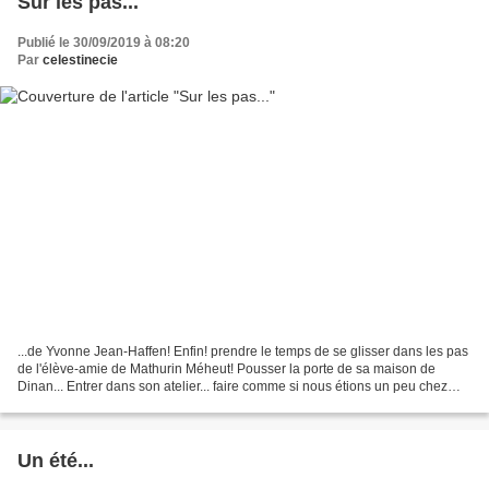
Sur les pas...
Publié le 30/09/2019 à 08:20
Par
celestinecie
...de Yvonne Jean-Haffen! Enfin! prendre le temps de se glisser dans les pas
de l'élève-amie de Mathurin Méheut! Pousser la porte de sa maison de
Dinan... Entrer dans son atelier... faire comme si nous étions un peu chez
nous. Rien n'a bougé, comme si...
Un été...