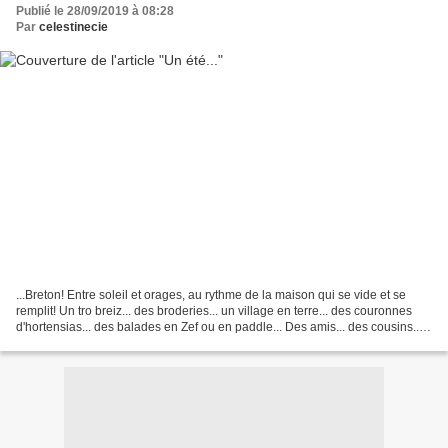
Publié le 28/09/2019 à 08:28
Par
celestinecie
...Breton! Entre soleil et orages, au rythme de la maison qui se vide et se
remplit! Un tro breiz... des broderies... un village en terre... des couronnes
d'hortensias... des balades en Zef ou en paddle... Des amis... des cousins...
des messes dans le...