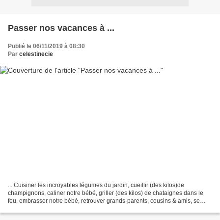
Passer nos vacances à ...
Publié le 06/11/2019 à 08:30
Par
celestinecie
... Cuisiner les incroyables légumes du jardin, cueillir (des kilos)de
champignons, caliner notre bébé, griller (des kilos) de chataignes dans le
feu, embrasser notre bébé, retrouver grands-parents, cousins & amis, se
balader à Rennes (très jolie expo...