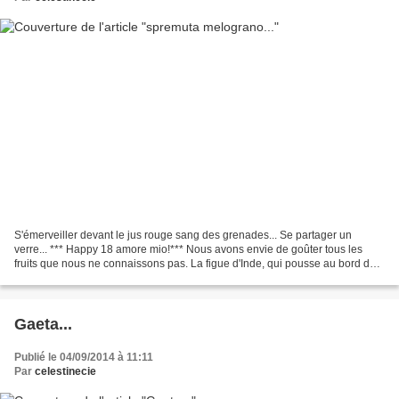
S'émerveiller devant le jus rouge sang des grenades... Se partager un
verre... *** Happy 18 amore mio!*** Nous avons envie de goûter tous les
fruits que nous ne connaissons pas. La figue d'Inde, qui pousse au bord des
routes en haut des cactus, et qui...
Gaeta...
Publié le 04/09/2014 à 11:11
Par
celestinecie