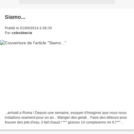
Siamo...
Publié le 01/09/2014 à 08:35
Par
celestinecie
...arrivati a Roma ! Depuis une semaine, essayer d'imaginer que nous nous
installons vraiment pour un an... Manger des gelati... Faire des détours pour
trouver des jets d'eau, il fait chaud ! *** gioioso 14 compleanno mi A.!***
Nous ne savons pas encore...