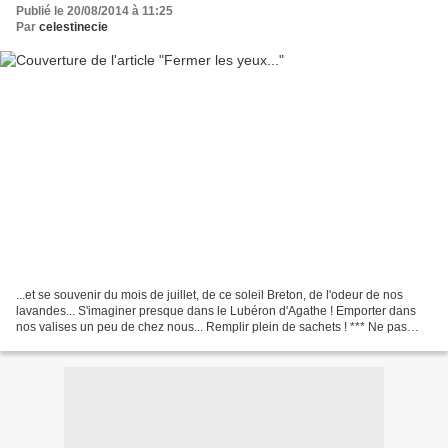
Publié le 20/08/2014 à 11:25
Par
celestinecie
...et se souvenir du mois de juillet, de ce soleil Breton, de l'odeur de nos
lavandes... S'imaginer presque dans le Lubéron d'Agathe ! Emporter dans
nos valises un peu de chez nous... Remplir plein de sachets ! *** Ne pas
oublier d'en mettre partout....