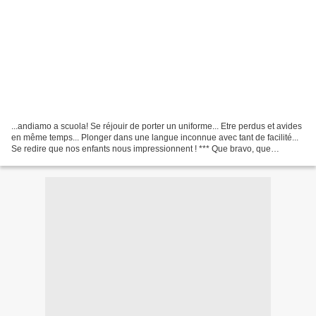
...andiamo a scuola! Se réjouir de porter un uniforme... Etre perdus et avides
en même temps... Plonger dans une langue inconnue avec tant de facilité...
Se redire que nos enfants nous impressionnent ! *** Que bravo, que
brava!*** Puisque notre déménagement...