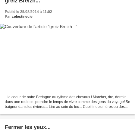
greiz Breizh...
Publié le 25/08/2014 à 11:02
Par
celestinecie
...le coeur de notre Bretagne au rythme des chevaux ! Marcher, rire, dormir
dans une roulotte, prendre le temps de vivre comme des gens du voyage! Se
baigner dans les rivières... Lire au coin du feu... Cueillir des mûres ou des
champignons... Sweet life!...
Fermer les yeux...