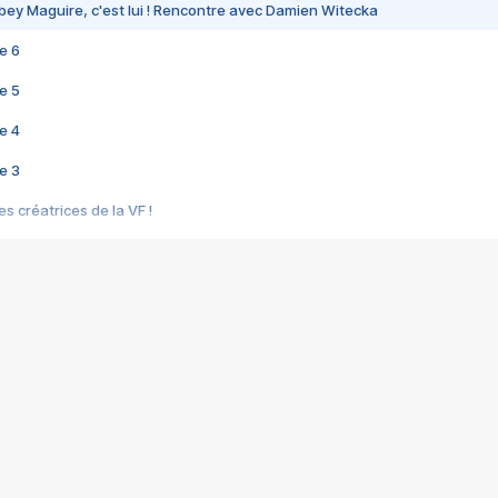
bey Maguire, c'est lui ! Rencontre avec Damien Witecka
e 6
e 5
e 4
e 3
s créatrices de la VF !
e 2
e 1
e Mektoub My Love arrive enfin ! Rencontre avec Shaïn Boumedine et Sal
i : après Toni en famille
elle réalise le bouleversant Dites lui que je l'aime
ais ! Rencontre autour de Vie privée de Rebecca Zlotowski
 de Marguerite, Grave... Rencontre avec Ella Rumpf