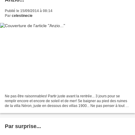
Publié le 15/09/2014 à 08:14
Par
celestinecie
Ne pas être raisonnables! Partir juste avant la rentrée... 3 jours pour se
remplir encore et encore de soleil et de mer! Se baigner au pied des ruines
de la villa Néron, juste en dessous des villas 1900... Ne pas penser à tout ce
qui va se bouscuer ensuite...
Par surprise...