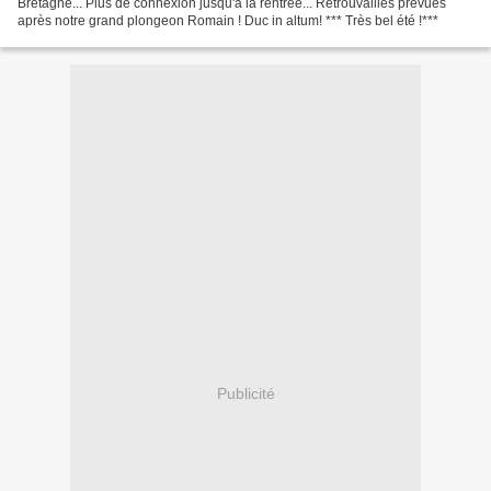
Bretagne... Plus de connexion jusqu'à la rentrée... Retrouvailles prévues
après notre grand plongeon Romain ! Duc in altum! *** Très bel été !***
Publicité