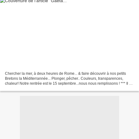
Chercher la mer, à deux heures de Rome... & faire découvrir à nos petits
Bretons la Méditerrannée... Plonger, pêcher.. Couleurs, transparences,
chaleur! Notre rentrée est le 15 septembre...nous nous remplissons ! *** Il ne
faut pas que nous essayons de...