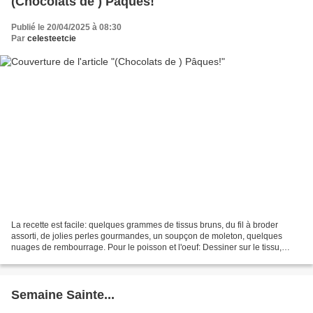
(Chocolats de ) Pâques!
Publié le 20/04/2025 à 08:30
Par
celesteetcie
La recette est facile: quelques grammes de tissus bruns, du fil à broder
assorti, de jolies perles gourmandes, un soupçon de moleton, quelques
nuages de rembourrage. Pour le poisson et l'oeuf: Dessiner sur le tissu,
ajouter un peu de moleton, broder les...
Semaine Sainte...