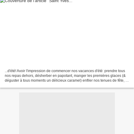
...d'été! Avoir l'impression de commencer nos vacances d'été: prendre tous
nos repas dehors, désherber en papotant, manger les premières glaces (&
déguster à tous moments un délicieux caramel) enfiler nos tenues de fête, se
frayer un passage dans la foule...