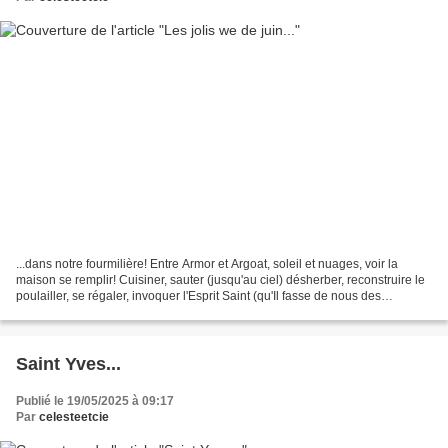
...dans notre fourmilière! Entre Armor et Argoat, soleil et nuages, voir la
maison se remplir! Cuisiner, sauter (jusqu'au ciel) désherber, reconstruire le
poulailler, se régaler, invoquer l'Esprit Saint (qu'Il fasse de nous des
missionnaires!) Célebrer...
Saint Yves...
Publié le 19/05/2025 à 09:17
Par
celesteetcie