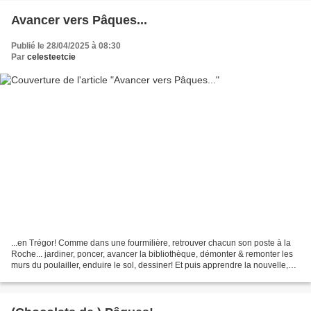
Avancer vers Pâques...
Publié le 28/04/2025 à 08:30
Par
celesteetcie
...en Trégor! Comme dans une fourmilière, retrouver chacun son poste à la
Roche... jardiner, poncer, avancer la bibliothèque, démonter & remonter les
murs du poulailler, enduire le sol, dessiner! Et puis apprendre la nouvelle,
juste avant la semaine sainte,...