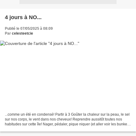
4 jours à NO...
Publié le 07/05/2025 à 08:09
Par
celesteetcie
...comme un été en condensé! Partir à 3 Goûter la chaleur sur la peau, le sel
sur nos corps, le vent dans nos cheveux! Reprendre aussitôt toutes nos
habitudes sur cette île! Nager, pédaler, pique niquer (et aller voir les bunkers
:-) manger des glaces,...