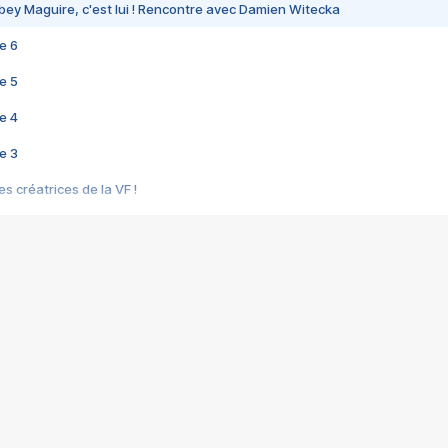
bey Maguire, c'est lui ! Rencontre avec Damien Witecka
e 6
e 5
e 4
e 3
s créatrices de la VF !
e 2
e 1
e Mektoub My Love arrive enfin ! Rencontre avec Shaïn Boumedine et Sal
i : après Toni en famille
elle réalise le bouleversant Dites lui que je l'aime
ais ! Rencontre autour de Vie privée de Rebecca Zlotowski
 de Marguerite, Grave... Rencontre avec Ella Rumpf