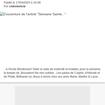
Publié le 17/04/2025 à 16:06
Par
celesteetcie
...à l'école Montessori! Vider la salle de motricité et installer, pour la semaine,
le temple de Jérusalem! Ne rien oublier... Les palais de Caïphe, d'Hérode et
de Pilate, Béthanie où Jésus à dormi chez ses amis Marie, Marthe & Lazare,
Betphagé le village...