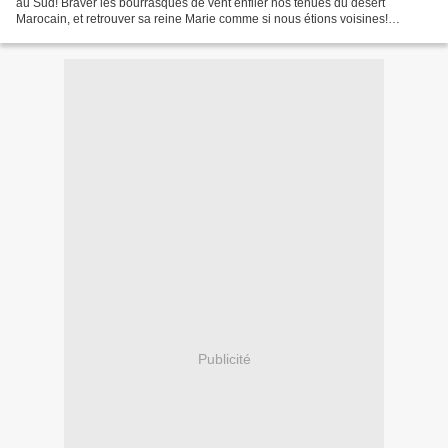
au Sud! Braver les bourrasques de vent enfiler nos tenues du désert
Marocain, et retrouver sa reine Marie comme si nous étions voisines!
Admirer l'incroyable et parfaite surprise...
Publicité