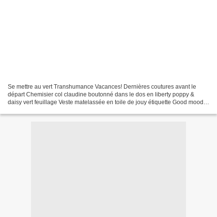
Se mettre au vert Transhumance Vacances! Dernières coutures avant le
départ Chemisier col claudine boutonné dans le dos en liberty poppy &
daisy vert feuillage Veste matelassée en toile de jouy étiquette Good mood
broche vierge Marie Maison amen *** Très...