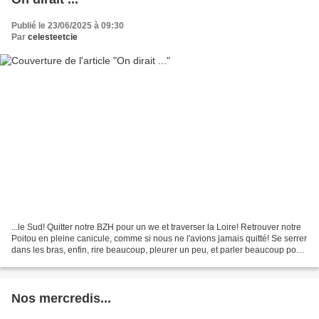
Publié le 23/06/2025 à 09:30
Par
celesteetcie
...le Sud! Quitter notre BZH pour un we et traverser la Loire! Retrouver notre
Poitou en pleine canicule, comme si nous ne l'avions jamais quitté! Se serrer
dans les bras, enfin, rire beaucoup, pleurer un peu, et parler beaucoup pour
rattraper cette année...
Nos mercredis...