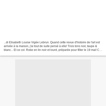
...di Elisabeth Louise Vigée Lebrun. Quand cette revue d'histoire de l'art est
arrivée à la maison, j'ai tout de suite pensé à elle! Trois tons noir, taupe &
blanc... Et ce col. Robe en lin noir et lourd, préparée pour fêter le 19 mai! Col
en lin blanc...