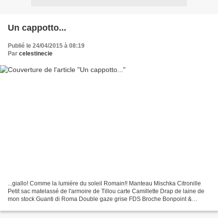
Un cappotto...
Publié le 24/04/2015 à 08:19
Par
celestinecie
...giallo! Comme la lumière du soleil Romain!! Manteau Mischka Citronille
Petit sac matelassé de l'armoire de Tillou carte Camillette Drap de laine de
mon stock Guanti di Roma Double gaze grise FDS Broche Bonpoint &
puisqu'il ne faut pas oublier d'aimer...bracelet...