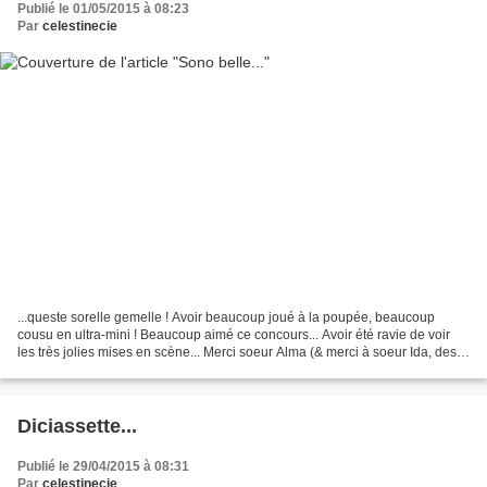
Publié le 01/05/2015 à 08:23
Par
celestinecie
...queste sorelle gemelle ! Avoir beaucoup joué à la poupée, beaucoup
cousu en ultra-mini ! Beaucoup aimé ce concours... Avoir été ravie de voir
les très jolies mises en scène... Merci soeur Alma (& merci à soeur Ida, des
FMJ qui a tricoté pour moi !)...
Diciassette...
Publié le 29/04/2015 à 08:31
Par
celestinecie