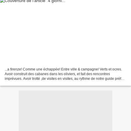
...a firenze! Comme une échappée! Entre ville & campagne! Verts et ocres.
Avoir construit des cabanes dans les oliviers, et fait des rencontres
imprévues. Avoir trotté ,de visites en visites, au rythme de notre guide préféré
! ***Nella gioia canto la...