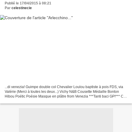
Publié le 17/04/2015 à 08:21
Par
celestinecie
...di venezia! Guimpe double col Chevalier Loulou baptiste à pois FDS, via
Valérie (Merci à toutes les deux...) Vichy N&B Cousette Médaille Bonton
Hibou Poétic Poésie Masque en plâtre from Venezia ***Tanti baci GP!*** Ces
cols volantés, ces doubles cols,...