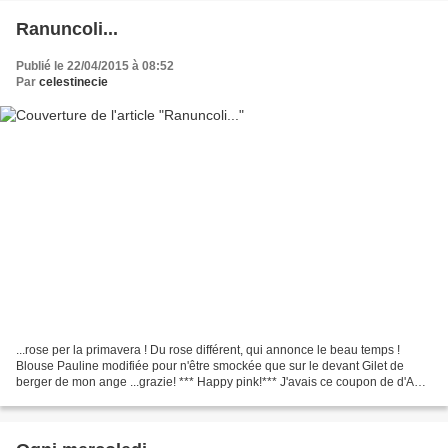
Ranuncoli...
Publié le 22/04/2015 à 08:52
Par
celestinecie
...rose per la primavera ! Du rose différent, qui annonce le beau temps !
Blouse Pauline modifiée pour n'être smockée que sur le devant Gilet de
berger de mon ange ...grazie! *** Happy pink!*** J'avais ce coupon de d'Anjo
sweet pink depuis longtemps déjà....