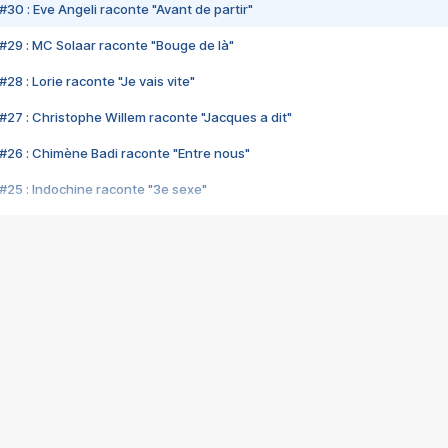
#30 : Eve Angeli raconte "Avant de partir"
#29 : MC Solaar raconte "Bouge de là"
28 : Lorie raconte "Je vais vite"
#27 : Christophe Willem raconte "Jacques a dit"
#26 : Chimène Badi raconte "Entre nous"
#25 : Indochine raconte "3e sexe"
#24 : Zaho raconte "C'est chelou"
#23 : Patrick Bruel raconte "Au café des délices"
#22 : Kyo raconte "Le chemin"
#21 : Nolwenn Leroy raconte "Cassé"
#20 : Patrick Hernandez raconte "Born to be alive"
#19 : Lorie raconte "Près de moi"
#18 : Michael Jones raconte "A nos actes manqués" (avec Jean-Jacque