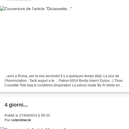
...anni a Roma, per la mia seconda! Il y a quelques temps déjà. Le jour de
l'Annonciation . Tanti auguri a te ... Patron 6914 Burda (merci Eysou...) Tissu
Cousette Tote bag & coudières (inspiration La pièce) made By A! étoile en
perles de bois vue sur...
4 giorni...
Publié le 27/04/2015 à 08:35
Par
celestinecie