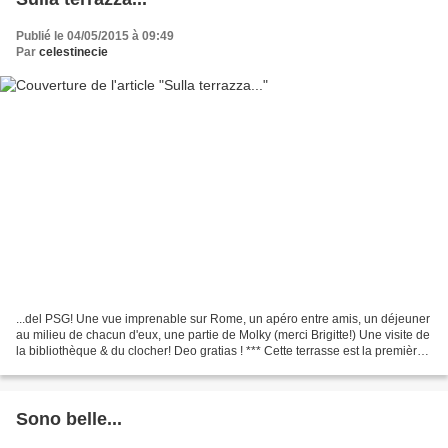
Publié le 04/05/2015 à 09:49
Par
celestinecie
...del PSG! Une vue imprenable sur Rome, un apéro entre amis, un déjeuner
au milieu de chacun d'eux, une partie de Molky (merci Brigitte!) Une visite de
la bibliothèque & du clocher! Deo gratias ! *** Cette terrasse est la première
sur laquelle nous sommes...
Sono belle...