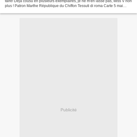
faire! Déja cousu en plusieurs exemplaires, je ne m'en lasse pas, Miss V non
plus ! Patron Marthe République du Chiffon Tessuti di roma Carte 5 mai
(merci Marion...) *** Happy...
Publicité