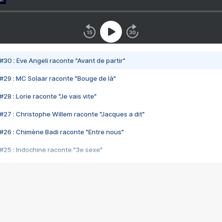
#30 : Eve Angeli raconte "Avant de partir"
#29 : MC Solaar raconte "Bouge de là"
28 : Lorie raconte "Je vais vite"
#27 : Christophe Willem raconte "Jacques a dit"
#26 : Chimène Badi raconte "Entre nous"
#25 : Indochine raconte "3e sexe"
#24 : Zaho raconte "C'est chelou"
#23 : Patrick Bruel raconte "Au café des délices"
#22 : Kyo raconte "Le chemin"
#21 : Nolwenn Leroy raconte "Cassé"