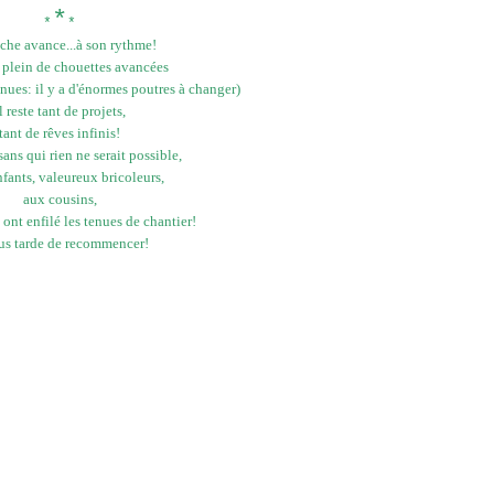
*
*
*
che avance...à son rythme!
u plein de chouettes avancées
ues: il y a d'énormes poutres à changer)
l reste tant de projets,
tant de rêves infinis!
ans qui rien ne serait possible,
nfants, valeureux bricoleurs,
aux cousins,
ont enfilé les tenues de chantier!
ous tarde de recommencer!