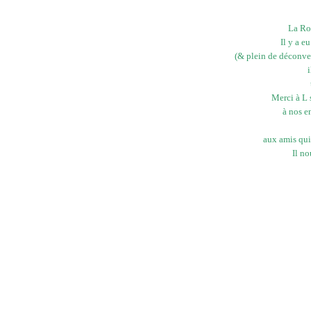
La Ro
Il y a e
(& plein de déconven
i
Merci à L s
à nos e
aux amis qui 
Il n