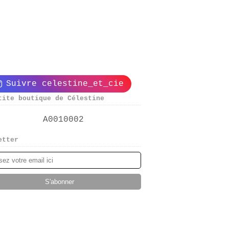
Suivre celestine_et_cie
tite boutique de Célestine
etter