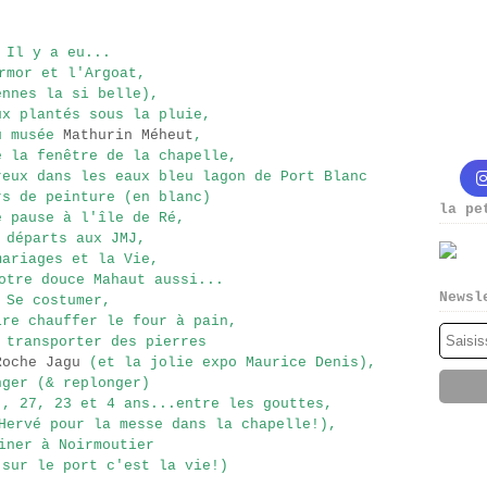
Il y a eu...
rmor et l'Argoat,
ennes la si belle),
ux plantés sous la pluie,
u musée
Mathurin Méheut
,
e la fenêtre de la chapelle,
reux dans les eaux bleu lagon de Port Blanc
rs de peinture (en blanc)
la pe
e pause à l'île de Ré,
 départs aux JMJ,
mariages et la Vie,
otre douce Mahaut aussi...
Newsl
Se costumer,
ire chauffer le four à pain,
 transporter des pierres
Roche Jagu
(et la jolie expo Maurice Denis),
nger (& replonger)
), 27, 23 et 4 ans...entre les gouttes,
Hervé pour la messe dans la chapelle!),
iner à Noirmoutier
 sur le port c'est la vie!)