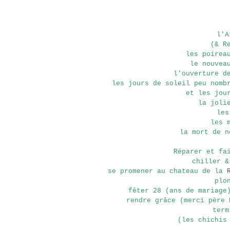
l'A
(& R
les poirea
le nouvea
l'ouverture d
les jours de soleil peu nomb
et les jou
la joli
les
les 
la mort de n
Réparer et fa
chiller &
se promener au chateau de la
plo
fêter 28 (ans de mariage
rendre grâce (merci père 
term
(les chichis