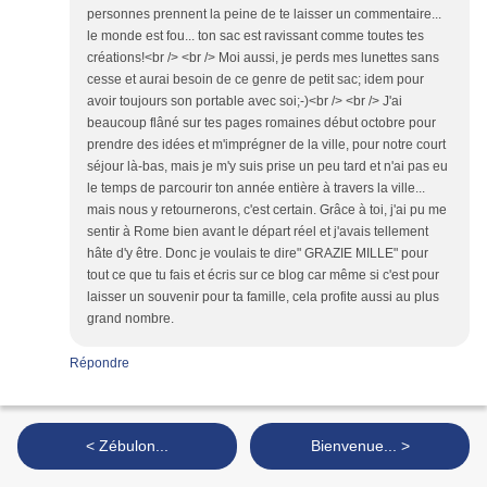
personnes prennent la peine de te laisser un commentaire...
le monde est fou... ton sac est ravissant comme toutes tes
créations!<br /> <br /> Moi aussi, je perds mes lunettes sans
cesse et aurai besoin de ce genre de petit sac; idem pour
avoir toujours son portable avec soi;-)<br /> <br /> J'ai
beaucoup flâné sur tes pages romaines début octobre pour
prendre des idées et m'imprégner de la ville, pour notre court
séjour là-bas, mais je m'y suis prise un peu tard et n'ai pas eu
le temps de parcourir ton année entière à travers la ville...
mais nous y retournerons, c'est certain. Grâce à toi, j'ai pu me
sentir à Rome bien avant le départ réel et j'avais tellement
hâte d'y être. Donc je voulais te dire" GRAZIE MILLE" pour
tout ce que tu fais et écris sur ce blog car même si c'est pour
laisser un souvenir pour ta famille, cela profite aussi au plus
grand nombre.
Répondre
< Zébulon...
Bienvenue... >