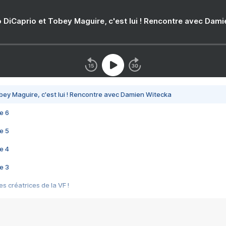
 DiCaprio et Tobey Maguire, c'est lui ! Rencontre avec Dam
bey Maguire, c'est lui ! Rencontre avec Damien Witecka
e 6
e 5
e 4
e 3
s créatrices de la VF !
e 2
e 1