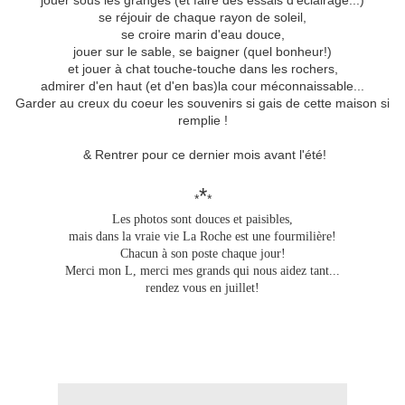
jouer sous les granges (et faire des essais d'éclairage...)
se réjouir de chaque rayon de soleil,
se croire marin d'eau douce,
jouer sur le sable, se baigner (quel bonheur!)
et jouer à chat touche-touche dans les rochers,
admirer d'en haut (et d'en bas)la cour méconnaissable...
Garder au creux du coeur les souvenirs si gais de cette maison si
remplie !
& Rentrer pour ce dernier mois avant l'été!
*
*
*
Les photos sont douces et paisibles,
mais dans la vraie vie La Roche est une fourmilière!
Chacun à son poste chaque jour!
Merci mon L, merci mes grands qui nous aidez tant...
rendez vous en juillet!