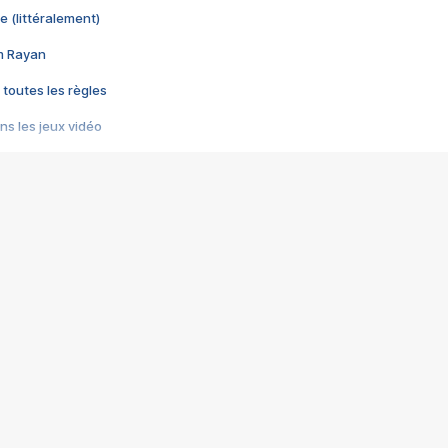
e (littéralement)
im Rayan
 toutes les règles
s les jeux vidéo
us choquant de Rockstar ? - Le scandale BULLY
e plus moche de Steam
du RÊVE tourne au CAUCHEMAR
pendant 8 heures
it… à tort
umiliés par un jeu vidéo
ire - Final Fantasy 8
ti un empire - Age of Empires