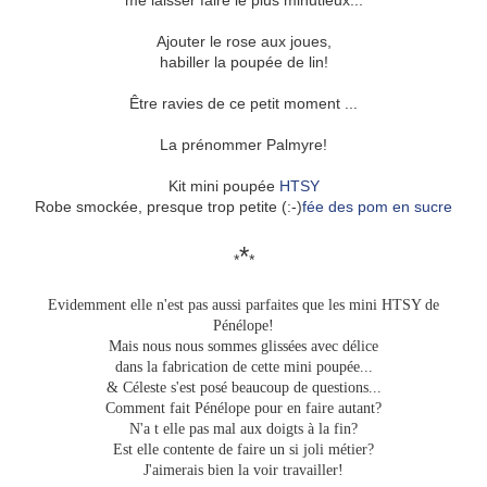
me laisser faire le plus minutieux...
Ajouter le rose aux joues,
habiller la poupée de lin!
Être ravies de ce petit moment ...
La prénommer Palmyre!
Kit mini poupée
HTSY
Robe smockée, presque trop petite (:-)
fée des pom en sucre
*
*
*
Evidemment elle n'est pas aussi parfaites que les mini HTSY de
Pénélope!
Mais nous nous sommes glissées avec délice
dans la fabrication de cette mini poupée...
& Céleste s'est posé beaucoup de questions...
Comment fait Pénélope pour en faire autant?
N'a t elle pas mal aux doigts à la fin?
Est elle contente de faire un si joli métier?
J'aimerais bien la voir travailler!