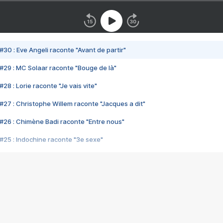
#30 : Eve Angeli raconte "Avant de partir"
#29 : MC Solaar raconte "Bouge de là"
28 : Lorie raconte "Je vais vite"
#27 : Christophe Willem raconte "Jacques a dit"
#26 : Chimène Badi raconte "Entre nous"
#25 : Indochine raconte "3e sexe"
#24 : Zaho raconte "C'est chelou"
#23 : Patrick Bruel raconte "Au café des délices"
#22 : Kyo raconte "Le chemin"
#21 : Nolwenn Leroy raconte "Cassé"