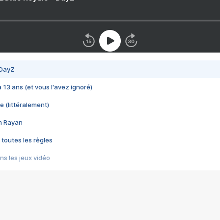
 DayZ
 a 13 ans (et vous l'avez ignoré)
e (littéralement)
im Rayan
 toutes les règles
s les jeux vidéo
us choquant de Rockstar ? - Le scandale BULLY
e plus moche de Steam
du RÊVE tourne au CAUCHEMAR