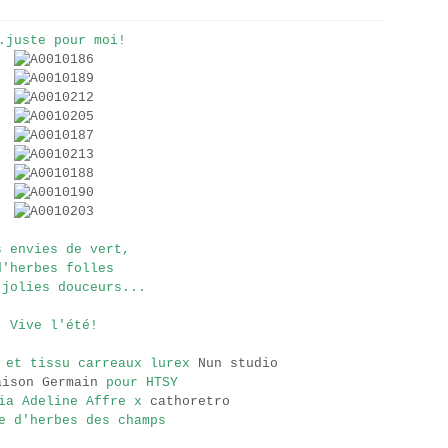
.juste pour moi!
s envies de vert,
d'herbes folles
 jolies douceurs...
Vive l'été!
 et tissu carreaux lurex
Nun studio
aison Germain
pour HTSY
uia Adeline Affre x
cathoretro
e d'herbes des champs