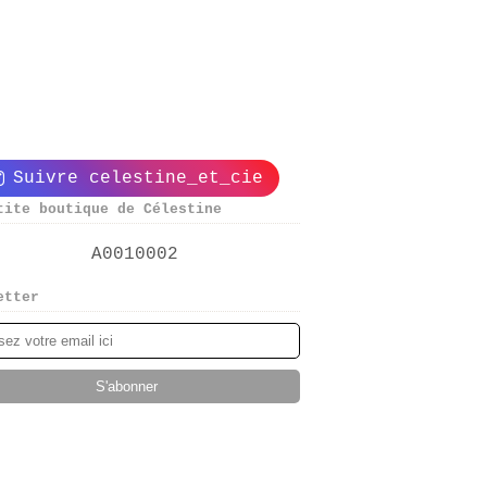
Suivre celestine_et_cie
tite boutique de Célestine
etter