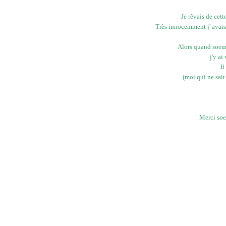
Je rêvais de cett
Très innocemment j' avais 
Alors quand soeur
j'y ai
Il
(moi qui ne sait
Merci soe