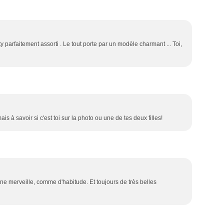
Mar
Avr
Avr
Jui
Jui
Jui
Sep
Fév
Mar
Mar
Mai
Jui
Jui
Aoû
Jan
Fév
Fév
Avr
Mai
Mai
Jui
Jan
Jan
Mar
Avr
Avr
Jui
ty parfaitement assorti . Le tout porte par un modèle charmant ... Toi,
Fév
Mar
Mar
Mai
Jan
Fév
Fév
Avr
Jan
Jan
Mar
Fév
ais à savoir si c'est toi sur la photo ou une de tes deux filles!
une merveille, comme d'habitude. Et toujours de très belles