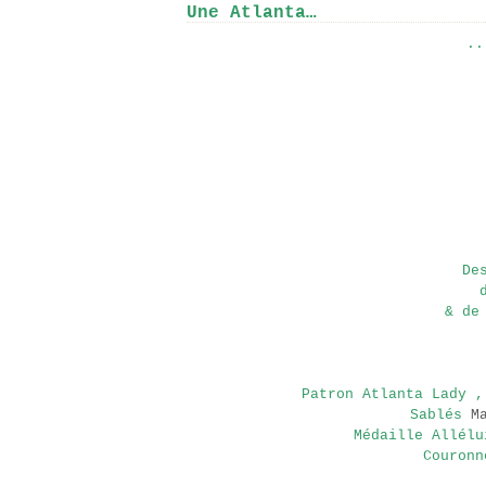
Une Atlanta…
..
De
& de
Patron Atlanta Lady ,
Sablés
M
Médaille Allél
Couronn