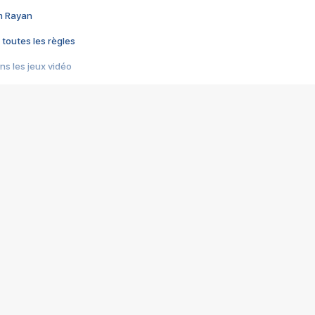
im Rayan
 toutes les règles
s les jeux vidéo
us choquant de Rockstar ? - Le scandale BULLY
e plus moche de Steam
du RÊVE tourne au CAUCHEMAR
pendant 8 heures
it… à tort
umiliés par un jeu vidéo
ire - Final Fantasy 8
ti un empire - Age of Empires
story DOFUS