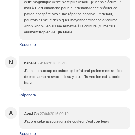
cette magnifique veste n'est plus vendu...je viens d'écrire un
mail à C'est dimanche pour leur demander de rééditer ce
patron et espère avoir une réponse positive ...A défaut,
pourrais-tu me le décalquer moyennant finance of course !
<br /> <br /> Je vais me remettre à la couture , tu me fais
vraiment trop envie ! jtb Marie
Répondre
N
nanelle
29/04/2016 15:48
J'aime beaucoup ce patron, qui m'attend patiemment au fond
de mon armoire avec le tissu y tout... Ta version est superbe,
bravo!!
Répondre
A
Ava&Co
27/04/2016 09:19
J'adore cette associations de couleur c'est trop beau
Répondre