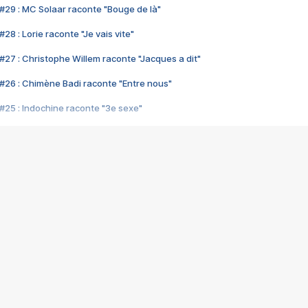
#29 : MC Solaar raconte "Bouge de là"
28 : Lorie raconte "Je vais vite"
#27 : Christophe Willem raconte "Jacques a dit"
#26 : Chimène Badi raconte "Entre nous"
#25 : Indochine raconte "3e sexe"
#24 : Zaho raconte "C'est chelou"
#23 : Patrick Bruel raconte "Au café des délices"
#22 : Kyo raconte "Le chemin"
#21 : Nolwenn Leroy raconte "Cassé"
#20 : Patrick Hernandez raconte "Born to be alive"
#19 : Lorie raconte "Près de moi"
#18 : Michael Jones raconte "A nos actes manqués" (avec Jean-Jacque
#17 : Khaled raconte "Aïcha"