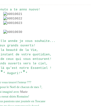
enuto a te anno nuovo!
elle année je vous souhaite...
eux grands ouverts!
 la beauté de la Vie,
 instant de votre quotidien,
 de ceux qui vous entourent!
ands ouverts vers le ciel,
 là qu'est notre Essentiel !
*
*
* Auguri!*
*
 vous trouvé l'erreur ???
 pour le Noël de chacun de mes 7,
'ai imaginé avec
Marie
s sweat shirts Romains!
nous passions une journée en Toscane
ère me fasse remarquer la faute!