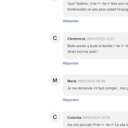
"que" lástima ;-(<br /> <br /> feliz ano 
t'embrouiller un peu plus autant l'espagno
Répondre
C
ClemenceL
06/01/2015 12:21
Belle année à toute la famille ! <br /> <
dirais tout me plait !
Répondre
M
Marie
05/01/2015 08:40
Je me demande s'il faut corriger... moi ç
Répondre
C
Catarina
04/01/2015 20:08
ma che peccato !!!<br /> <br /> La vita 