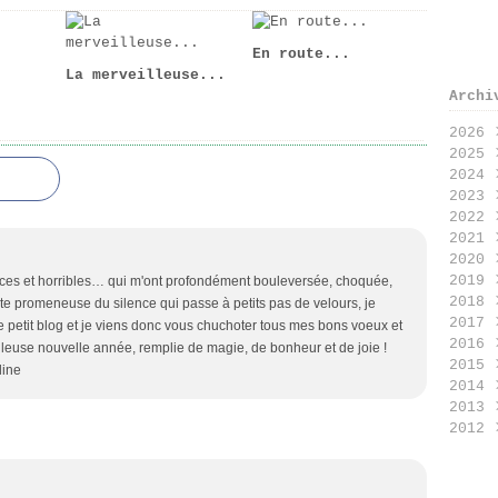
En route...
La merveilleuse...
Archi
2026
2025
Jui
2024
Mai
Déc
2023
Avr
Nov
Nov
2022
Jan
Oct
Oct
Déc
2021
Sep
Jui
Nov
Déc
2020
Aoû
Mai
Oct
Nov
Déc
2019
Jui
Avr
Sep
Oct
Nov
Déc
ces et horribles… qui m'ont profondément bouleversée, choquée,
2018
Jui
Mar
Aoû
Sep
Oct
Nov
Déc
Petite promeneuse du silence qui passe à petits pas de velours, je
2017
Mai
Jan
Jui
Aoû
Sep
Sep
Nov
Déc
re petit blog et je viens donc vous chuchoter tous mes bons voeux et
2016
Avr
Mai
Jui
Aoû
Jui
Oct
Nov
Déc
illeuse nouvelle année, remplie de magie, de bonheur et de joie !
2015
Mar
Mar
Mai
Jui
Mai
Sep
Oct
Nov
Déc
line
2014
Fév
Fév
Mar
Jui
Avr
Aoû
Sep
Oct
Nov
Déc
2013
Jan
Jan
Fév
Mai
Mar
Jui
Aoû
Sep
Oct
Nov
Déc
2012
Jan
Mar
Fév
Mai
Jui
Aoû
Sep
Oct
Nov
Déc
Fév
Jan
Mar
Jui
Jui
Jui
Sep
Oct
Nov
Déc
Jan
Fév
Mai
Jui
Jui
Aoû
Sep
Oct
Nov
Jan
Avr
Mai
Mai
Jui
Aoû
Sep
Oct