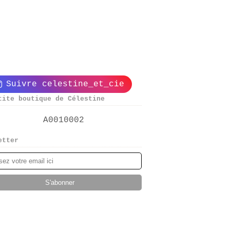
Suivre celestine_et_cie
tite boutique de Célestine
etter