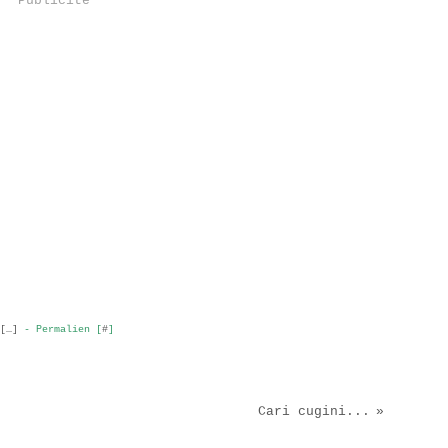
Publicité
[
…
]
- Permalien [
#
]
Cari cugini...