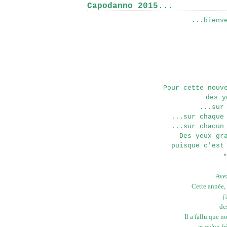
Capodanno 2015...
...bienv
Pour cette nouv
des y
...sur
...sur chaque
...sur chacun
Des yeux gr
puisque c'est
*
Avez
Cette année,
j
de
Il a fallu que 
et qu'un fr