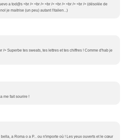
nuevo a tod@s <br /> <br /> <br /> <br /> <br /> <br /> (désolée de
Mar
Avr
Avr
Jui
Jui
Jui
Sep
Fév
Mar
Mar
Mai
Jui
Jui
Aoû
l je maitrise (un peu) autant l'italien...)
Jan
Fév
Fév
Avr
Mai
Mai
Jui
Jan
Jan
Mar
Avr
Avr
Jui
Fév
Mar
Mar
Mai
Jan
Fév
Fév
Avr
Jan
Jan
Mar
Fév
br /> Superbe tes sweats, tes lettres et tes chiffres ! Comme d'hab je
a me fait sourire !
è bella, a Roma o a P... ou n'importe où ! Les yeux ouverts et le cœur