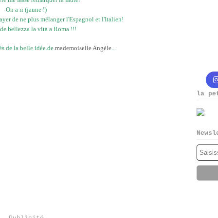
On a ri (jaune !)
sayer de ne plus mélanger l'Espagnol et l'Italien!
e bellezza la vita a Roma !!!
rés de la belle idée de
mademoiselle Angèle
...
la pe
Newsl