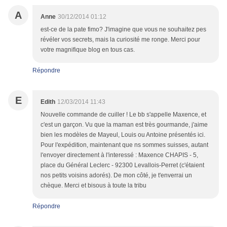
A
Anne
30/12/2014 01:12
est-ce de la pate fimo? J'imagine que vous ne souhaitez pes
révéler vos secrets, mais la curiosité me ronge. Merci pour
votre magnifique blog en tous cas.
Répondre
E
Edith
12/03/2014 11:43
Nouvelle commande de cuiller ! Le bb s'appelle Maxence, et
c'est un garçon. Vu que la maman est très gourmande, j'aime
bien les modèles de Mayeul, Louis ou Antoine présentés ici.
Pour l'expédition, maintenant que ns sommes suisses, autant
l'envoyer directement à l'interessé : Maxence CHAPIS - 5,
place du Général Leclerc - 92300 Levallois-Perret (c'étaient
nos petits voisins adorés). De mon côté, je t'enverrai un
chèque. Merci et bisous à toute la tribu
Répondre