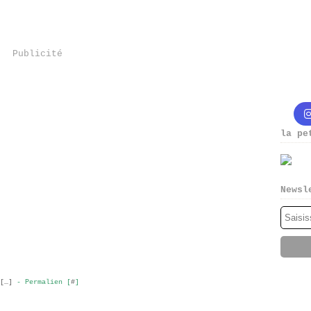
Publicité
la pe
Newsl
[
…
]
- Permalien [
#
]