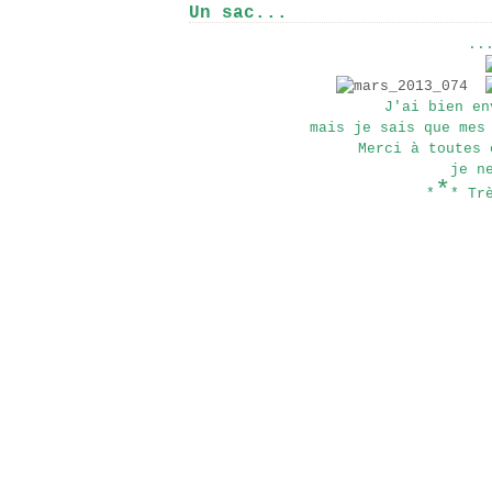
Un sac...
..
J'ai bien en
mais je sais que mes
Merci à toutes 
je n
*
*
* Tr