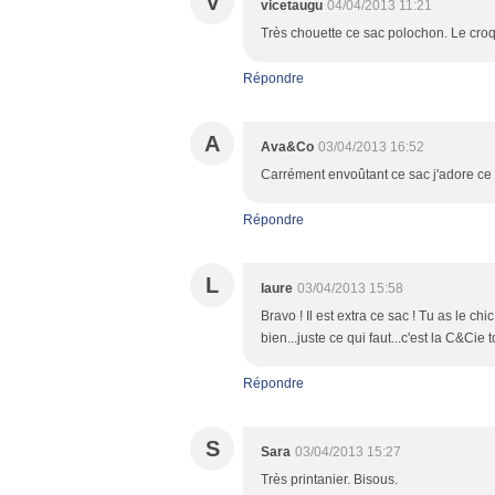
V
vicetaugu
04/04/2013 11:21
Très chouette ce sac polochon. Le croqu
Répondre
A
Ava&Co
03/04/2013 16:52
Carrément envoûtant ce sac j'adore ce 
Répondre
L
laure
03/04/2013 15:58
Bravo ! Il est extra ce sac ! Tu as le chi
bien...juste ce qui faut...c'est la C&Cie to
Répondre
S
Sara
03/04/2013 15:27
Très printanier. Bisous.