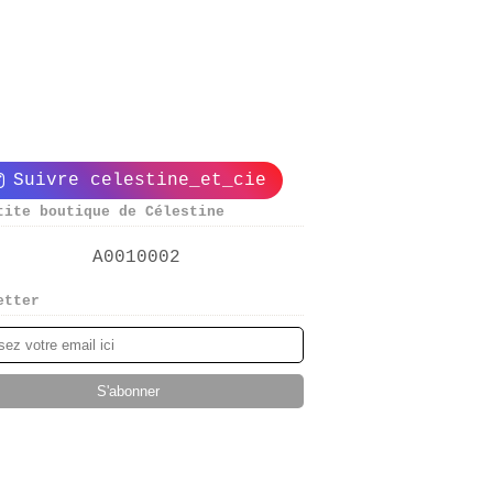
Suivre celestine_et_cie
tite boutique de Célestine
etter