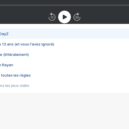
 DayZ
 a 13 ans (et vous l'avez ignoré)
e (littéralement)
im Rayan
 toutes les règles
s les jeux vidéo
us choquant de Rockstar ? - Le scandale BULLY
e plus moche de Steam
du RÊVE tourne au CAUCHEMAR
pendant 8 heures