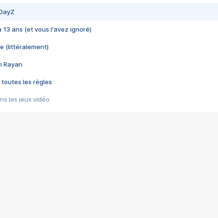
 DayZ
 a 13 ans (et vous l'avez ignoré)
e (littéralement)
im Rayan
 toutes les règles
s les jeux vidéo
us choquant de Rockstar ? - Le scandale BULLY
e plus moche de Steam
du RÊVE tourne au CAUCHEMAR
pendant 8 heures
it… à tort
umiliés par un jeu vidéo