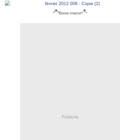
*
*
*
*
Bonne chance!*
*
Publicité