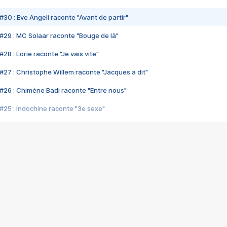
#30 : Eve Angeli raconte "Avant de partir"
#29 : MC Solaar raconte "Bouge de là"
28 : Lorie raconte "Je vais vite"
#27 : Christophe Willem raconte "Jacques a dit"
#26 : Chimène Badi raconte "Entre nous"
#25 : Indochine raconte "3e sexe"
#24 : Zaho raconte "C'est chelou"
#23 : Patrick Bruel raconte "Au café des délices"
#22 : Kyo raconte "Le chemin"
#21 : Nolwenn Leroy raconte "Cassé"
#20 : Patrick Hernandez raconte "Born to be alive"
#19 : Lorie raconte "Près de moi"